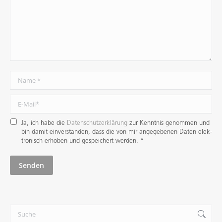
Name *
E-Mail *
Ja, ich habe die
Datenschutzerklärung
zur Kenntnis genommen und
bin damit ein­verstanden, dass die von mir angege­benen Daten elek­
tro­nisch erhoben und gespei­chert werden. *
Senden
Search: