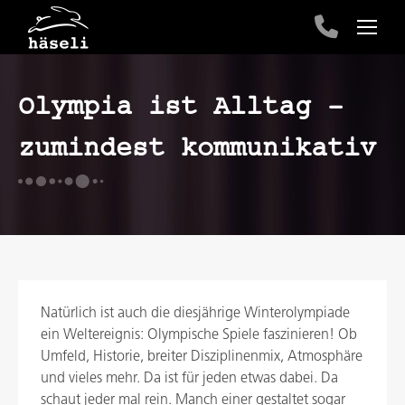
Olympia ist Alltag –
zumindest kommunikativ
Natürlich ist auch die diesjährige Winterolympiade
ein Weltereignis: Olympische Spiele faszinieren! Ob
Umfeld, Historie, breiter Disziplinenmix, Atmosphäre
und vieles mehr. Da ist für jeden etwas dabei. Da
schaut jeder mal rein. Manch einer gestaltet sogar