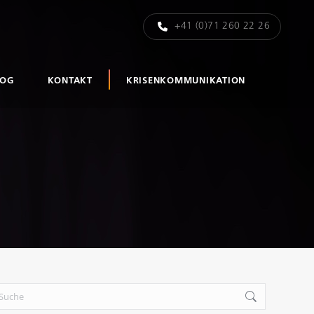
+41 (0)71 260 22 26
LOG
KONTAKT
KRISENKOMMUNIKATION
rch: