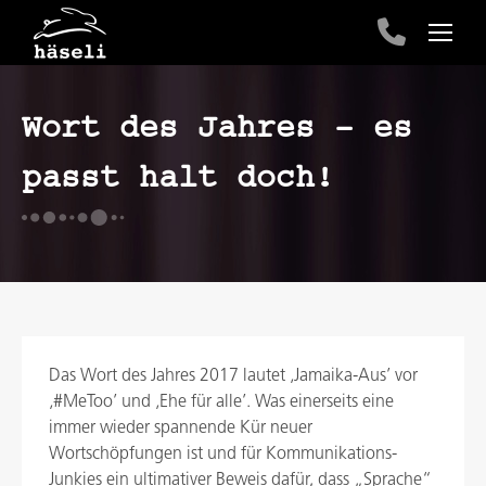
Wort des Jahres – es
passt halt doch!
Das Wort des Jahres 2017 lautet ‚Jamaika-Aus’ vor
‚#MeToo’ und ‚Ehe für alle’. Was einerseits eine
immer wieder spannende Kür neuer
Wortschöpfungen ist und für Kommunikations-
Junkies ein ultimativer Beweis dafür, dass „Sprache“