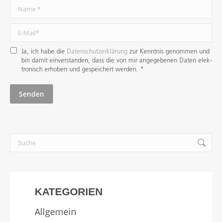
Name *
E-Mail *
Ja, ich habe die
Datenschutzerklärung
zur Kenntnis genommen und
bin damit ein­verstanden, dass die von mir angege­benen Daten elek­
tro­nisch erhoben und gespei­chert werden. *
Senden
Search:
KATEGORIEN
Allgemein