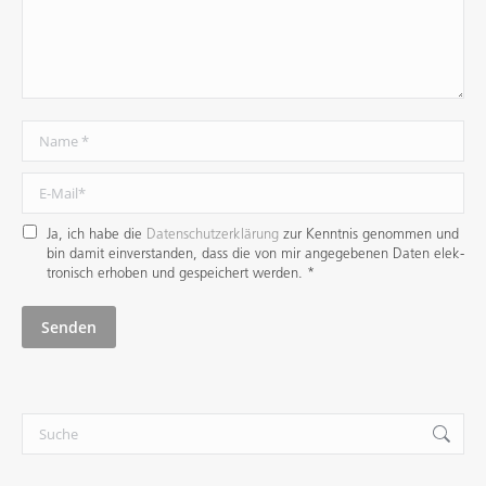
Name *
E-Mail *
Ja, ich habe die
Datenschutzerklärung
zur Kenntnis genommen und
bin damit ein­verstanden, dass die von mir angege­benen Daten elek­
tro­nisch erhoben und gespei­chert werden. *
Senden
Search: