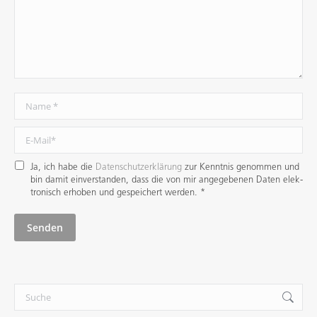
Name *
E-Mail *
Ja, ich habe die
Datenschutzerklärung
zur Kenntnis genommen und
bin damit ein­verstanden, dass die von mir angege­benen Daten elek­
tro­nisch erhoben und gespei­chert werden. *
Senden
Search: