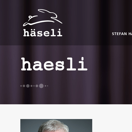
STEFAN H
haesli